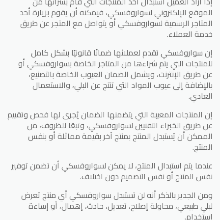
إذا أراد العميل استبدال أحد المنتجات التي قام بشرائها من
الموقع الإلكتروني لسواروفسكي، فيمكنه أن يقوم بزيارة أحد
المتاجر الرسمية لسواروفسكي أو يتواصل مع المتجر عن طريق
خدمة العملاء.
إن سواروفسكي تقدم لعملائها ضمانًا قانونيًا بشكل كامل
للمنتجات التي يتم شراءها من المتاجر الخاصة بسواروفسكي أو
عن طريق الإنترنت، ويشمل الضمان العيوب الخاصة بالتصنيع،
بالإضافة إلى عيوب المواد التي تنتج عن البلي، والاستعمال
العادي.
إن المنتجات المعيبة التي يتضمنها الضمان يُجرى لها فحص وتقييم
عن طريق الخبراء التقنيين لسواروفسكي، وتبعًا للظروف، من
الممكن أن يُستبدل المنتج بمنتج آخر بقيمة مماثلة أو بنفس
المنتج.
عندما يتم استبدال المنتج، لا يمكن لسواروفسكي أن تضمن توفير
نفس المنتج أو نفس التصميم دون اختلاف.
ومن الجدير بالذكر أنه لن تستبدل سواروفسكي أي منتج تعرض
لبلي طبيعي، محاولة إصلاح، تعديل، حادث، إهمال، أو إساءة
استخدام.