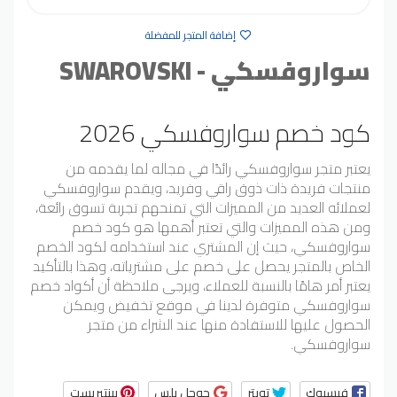
إضافة المتجر للمفضلة
سواروفسكي - SWAROVSKI
كود خصم سواروفسكي 2026
يعتبر متجر سواروفسكي رائدًا في مجاله لما يقدمه من
منتجات فريدة ذات ذوق راقي وفريد، ويقدم سواروفسكي
لعملائه العديد من المميزات التي تمنحهم تجربة تسوق رائعة،
ومن هذه المميزات والتي تعتبر أهمها هو كود خصم
سواروفسكي، حيث إن المشتري عند استخدامه لكود الخصم
الخاص بالمتجر يحصل على خصم على مشترياته، وهذا بالتأكيد
يعتبر أمر هامًا بالنسبة للعملاء، ويرجى ملاحظة أن أكواد خصم
سواروفسكي متوفرة لدينا في موقع تخفيض ويمكن
الحصول عليها للاستفادة منها عند الشراء من متجر
سواروفسكي.
فيسبوك
تويتر
جوجل بلس
بينتيريست