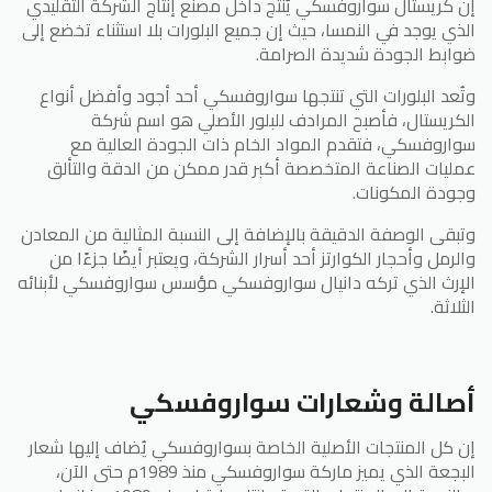
إن كريستال سواروفسكي يُنتج داخل مصنع إنتاج الشركة التقليدي
الذي يوجد في النمسا، حيث إن جميع البلورات بلا استثناء تخضع إلى
ضوابط الجودة شديدة الصرامة.
وتُعد البلورات التي تنتجها سواروفسكي أحد أجود وأفضل أنواع
الكريستال، فأصبح المرادف للبلور الأصلي هو اسم شركة
سواروفسكي، فتقدم المواد الخام ذات الجودة العالية مع
عمليات الصناعة المتخصصة أكبر قدر ممكن من الدقة والتألق
وجودة المكونات.
وتبقى الوصفة الدقيقة بالإضافة إلى النسبة المثالية من المعادن
والرمل وأحجار الكوارتز أحد أسرار الشركة، ويعتبر أيضًا جزءًا من
الإرث الذي تركه دانيال سواروفسكي مؤسس سواروفسكي لأبنائه
الثلاثة.
أصالة وشعارات سواروفسكي
إن كل المنتجات الأصلية الخاصة بسواروفسكي يُضاف إليها شعار
البجعة الذي يميز ماركة سواروفسكي منذ 1989م حتى الآن،