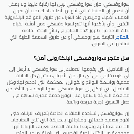
سواروفسكي، فإن سواروفسكي ليس لها رقابة عليها ولا يمكن
أن تضمن إن المنتجات التي تُباع بها أصلية، لذلك يجب أن يكون
العملاء أذكياء وحريصين عند الشراء عن طريق المواقع الإلكترونية
الأخرى، وأن يتأكدوا أنها تتبع لسواروفسكي ومن أمثلة القيام
بذلك التأكد من ظهور هذه المتاجر في نتائج البحث الخاصة
ب
المتاجر
التابعة لسواروفسكي أو عن طريق السمعة الطيبة التي
تمتلكها في السوق.
هل متجر سواروفسكي الإلكتروني آمن؟
إن التفاصيل التي يقدمها العملاء إلى سواروفسكي لا تُرسل إلى
أي طرف خارجي في أي حال من الأحوال، حيث إن كل البيانات
محمية بواسطة اللوائح والقوانين المحكمة التي تخضع لها؛ وكل
التفاصيل التي توكل إلى سواروفسكي سببها الوحيد هو التأكد من
محافظة الشركة باستمرار على توفير خدمة مميزة تساهم في
جعل التسوق تجربة مريحة ورائعة.
إن سواروفسكي تستخدم الملفات الخاصة بتعريف الارتباط حتى
تقوم بتصميم خدماتها ومنتجاتها بالطريقة التي تلبي الاحتياجات
الخاصة بعملائها، وتُعرف الملفات الخاصة بتعريف الارتباط أنها
مجموعة من الكتل النصية القصيرة التي يتم نقلها عبر المتجر