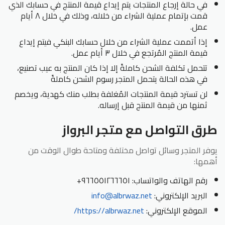
في حالة إرجاع المنتجات يتم إيداع قيمة المنتج في حسابك الذي
قمت بإتمام عملية الشراء من خلاله، وذلك في خلال ٨ أيام
عمل.
إذا أتممت عملية الشراء من خلال حسابك البنكي فيتم إيداع
قيمة المنتج المُرتجع في خلال ٣ أيام عمل.
تتحمل تكلفة الشحن كاملةً إلا إذا كان المنتج به عيب تصنيع،
في هذه الحالة يتحمل المتجر رسوم الشحن كاملةً
لن تسترد قيمة المنتجات المُغلفة بطلب منك كهدية، ويخصم
ثمنها من قيمة المنتج قبل إرساله.
طرق التواصل مع متجر البرواز
يوفر المتجر وسائل تواصل مختلفة ومتاحة طوال الوقت من
أهمها:
رقم الهاتف والواتساب: ٩٦٦٥٥١٢٦٦٦٥١+
البريد الإلكتروني:
info@albrwaz.net
الموقع الإلكتروني:
https://albrwaz.net/