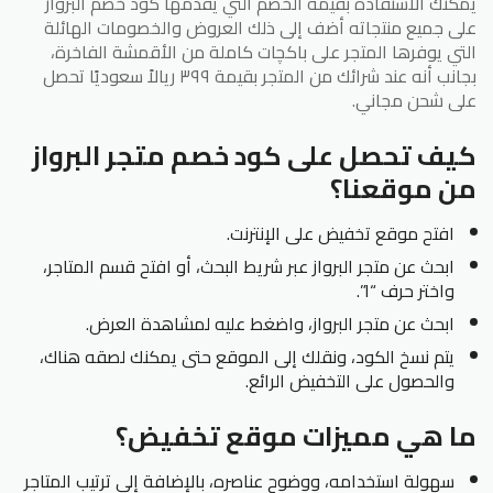
يمكنك الاستفادة بقيمة الخصم التي يقدمها كود خصم البرواز
على جميع منتجاته أضف إلى ذلك العروض والخصومات الهائلة
التي يوفرها المتجر على باكچات كاملة من الأقمشة الفاخرة،
بجانب أنه عند شرائك من المتجر بقيمة ٣٩٩ ريالاً سعوديًا تحصل
على شحن مجاني.
كيف تحصل على كود خصم متجر البرواز
من موقعنا؟
افتح موقع تخفيض على الإنترنت.
ابحث عن متجر البرواز عبر شريط البحث، أو افتح قسم المتاجر،
واختر حرف “ا”.
ابحث عن متجر البرواز، واضغط عليه لمشاهدة العرض.
يتم نسخ الكود، ونقلك إلى الموقع حتى يمكنك لصقه هناك،
والحصول على التخفيض الرائع.
ما هي مميزات موقع تخفيض؟
سهولة استخدامه، ووضوح عناصره، بالإضافة إلى ترتيب المتاجر