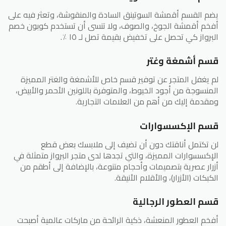
يضم القسم أقمشة السوتينق السادة والمنقوشة، وتعثر فيه على
أفخم أقمشة الجوخ، والصوف، ولا تنسى أن تستخدم كوبون خصم
البرواز كي تحصل على تخفيض بقيمة تصل لـ ١٥ ٪.
قسم أشمغة وغتر
لم يغفل المتجر عن توفير قسم خاص للأشمغة والغتر المميزة
المنسوجة من أجود الخيوط، والمتوفرة باللونين الأحمر والأبيض،
ومقدمة إليك من أهم من العلامات التجارية.
قسم الإكسسوارات
لن تكتمل أناقتك دون أن تضيف إلى ملابسك بعض قطع
الإكسسوارات المميزة، والتي تجدها لدى متجر البرواز متمثلة في
أزرار عصرية بتصميمات وأحجام متنوعة، بالإضافة إلى أطقم من
الكبكات (الأزرار)، والأقلام الأنيقة.
قسم العطور الرجالية
أفخم العطور المنعشة، ذكية الرائحة من ماركات عالمية أصبحت