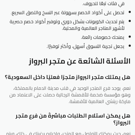
في فئات تبعًا للحروف.
تحصل على أكواد الخصم بسهولة عبر النسخ واللصق السريع.
يتم تحديث الكوبونات بشكل دوري وتوفير أكواد خصم حصرية
لأشهر المتاجر العالمية والمحلية.
يمنحك خصومات رائعة.
يجعل تجربة التسوق أسهل، وأكثر توفيرًا.
الأسئلة الشائعة عن متجر البرواز
هل يمتلك متجر البرواز متجرًا فعليًا داخل السعودية؟
نعم، يوجد فرع المتجر الوحيد في قلب مدينة الدمام بالمملكة،
وهو مؤسسة ضخمة للأقمشة الرجالية حصلت على الاعتماد من
ماركة ريتشي العالمية للأقمشة.
هل يمكن استلام الطلبات مباشرةً من فرع متجر
البرواز؟
نعم، حيث يمكنك التواصل مع المتجر، وإخباره برغبتك في ذلك، ويتم