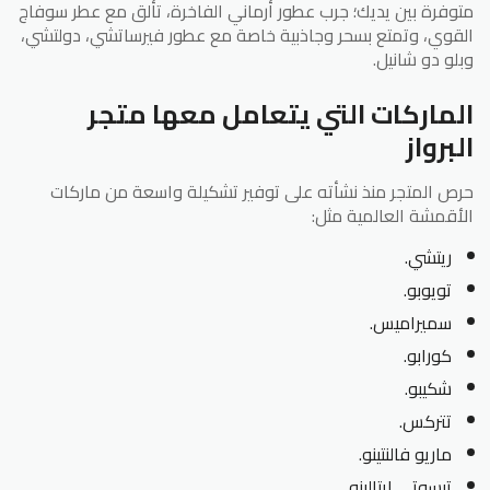
متوفرة بين يديك؛ جرب عطور أرماني الفاخرة، تألق مع عطر سوفاج
القوي، وتمتع بسحر وجاذبية خاصة مع عطور فيرساتشي، دولتشي،
وبلو دو شانيل.
الماركات التي يتعامل معها متجر
البرواز
حرص المتجر منذ نشأته على توفير تشكيلة واسعة من ماركات
الأقمشة العالمية مثل:
ريتشي.
تويوبو.
سميراميس.
كورابو.
شكيبو.
تتركس.
ماريو فالنتينو.
تيسوتي ايتالينو.