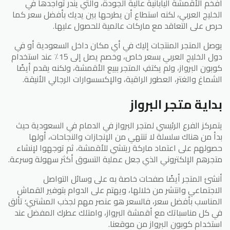
أفخم الأقمشة اليابانية عالية الجودة، والتي يندر تواجدها في
الخليج العربي، لكنه استطاع أن يطرحها بين يديك بأفضل سعر كما
حرص على التعاقد مع ماركات عالمية للحصول عليها.
يوصل المتجر المنتجات إليك في أي مكان داخل السعودية أو في
دول الخليج العربي بسعر خاص، وخصم يصل إلى 15٪ عند استخدام
كوبون البرواز، ولم يكتفِ المتجر ببيع الأقمشة، ولكنه يقدم أيضًا
الشماغ والغتر، العطور الراقية، والإكسسوارات الرجالي الأنيقة.
بداية متجر البرواز
يتمركز الفرع الرئيسي لمتجر البرواز في الدمام في السعودية حيث
بدأ من هناك سلسلة لا تنتهي من الإنجازات والنجاحات، أولها
حصولهم على اعتماد ماركة ريتشي للأقمشة، ثم توجهوا لإنشاء
متجرهم الإلكتروني الذي جعل عملية التسوق أكثر سهولة وسرعة.
أنشئ المتجر أيضًا صفحات خاصة به على وسائل التواصل
الاجتماعي وانتشر من خلالها، ويهتم على الدوام بتوفير القماش
المناسب بأفضل سعر، فالسعر هو عنصر مهم لجذب المشتري؛ تألق
في كل مناسباتك مع أقمشة البرواز، وامتلك عطرك المفضل عند
استخدام كوبون البرواز من موقعنا.