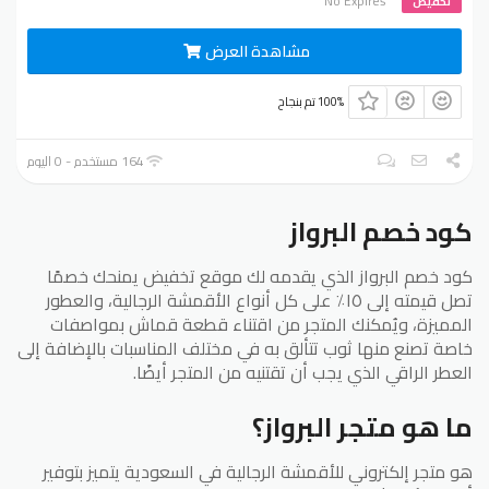
No Expires
تخفيض
مشاهدة العرض
100% تم بنجاح
164 مستخدم - 0 اليوم
كود خصم البرواز
كود خصم البرواز الذي يقدمه لك موقع تخفيض يمنحك خصمًا
تصل قيمته إلى ١٥٪ على كل أنواع الأقمشة الرجالية، والعطور
المميزة، ويُمكنك المتجر من اقتناء قطعة قماش بمواصفات
خاصة تصنع منها ثوب تتألق به في مختلف المناسبات بالإضافة إلى
العطر الراقي الذي يجب أن تقتنيه من المتجر أيضًا.
ما هو متجر البرواز؟
هو متجر إلكتروني للأقمشة الرجالية في السعودية يتميز بتوفير