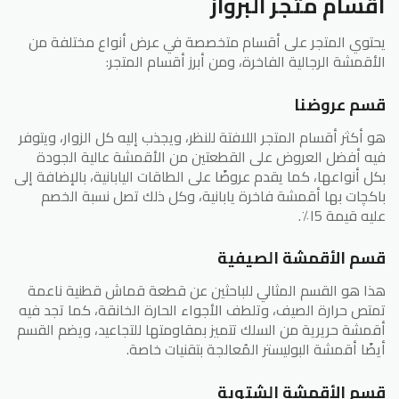
أقسام متجر البرواز
يحتوي المتجر على أقسام متخصصة في عرض أنواع مختلفة من
الأقمشة الرجالية الفاخرة، ومن أبرز أقسام المتجر:
قسم عروضنا
هو أكثر أقسام المتجر اللافتة للنظر، ويجذب إليه كل الزوار، ويتوفر
فيه أفضل العروض على القطعتين من الأقمشة عالية الجودة
بكل أنواعها، كما يقدم عروضًا على الطاقات اليابانية، بالإضافة إلى
باكچات بها أقمشة فاخرة يابانية، وكل ذلك تصل نسبة الخصم
عليه قيمة ١5٪.
قسم الأقمشة الصيفية
هذا هو القسم المثالي للباحثين عن قطعة قماش قطنية ناعمة
تمتص حرارة الصيف، وتلطف الأجواء الحارة الخانقة، كما تجد فيه
أقمشة حريرية من السلك تتميز بمقاومتها للتجاعيد، ويضم القسم
أيضًا أقمشة البوليستر المُعالجة بتقنيات خاصة.
قسم الأقمشة الشتوية