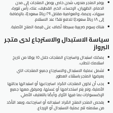
يوفر المتجر مندوب شحن خاص يوصل المنتجات إلى مدن
الدمام، الظهران، الإحساء، الخبر، القطيف، عنك، رأس تنورة،
سيهات، رحيمة، والعوامية مقابل ٢٩ ريالاً سعوديًا، بالإضافة
إلى ١٨ ريالاً سعوديًا للدفع نقدًا عند الاستلام.
هناك رسوم ضريبية بسيطة تُضاف على قيمة المنتج الأصلية.
سياسة الاستبدال والاسترجاع لدى متجر
البرواز
يمكنك استبدال واسترجاع المنتجات خلال ١٥ يومًا من تاريخ
استلامك للطلب.
تشمل عملية الاستبدال والاسترجاع جميع المنتجات التي
يعرضها المتجر باستثناء العطور.
يجب أن تكون المنتجات المُراد استرجاعها أو استبدالها بحالتها
الأصلية، ولم يتم استخدامها أو غسلها، ومرفق معها جميع
الإكسسوارات بما فيها الأزرار، وأيضًا بالتغليف الأصلي.
يفحص المتجر المنتج المُراد استبداله أو استرجاعه، وبعد التأكد
من سلامته تتم عملية الاستبدال أو الإرجاع.