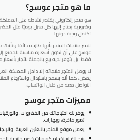
ما هو متجر عوسج؟
هو متجر إلكتروني يقتصر نشاطه على المملكة 
وضرورية يحتاج إليها كل منزل يوميًا مثل الخضرو
تكتمل وجبة دونها.
تتميز منتجات المتجر بأنها طازجة دائمًا وتأتيك
عوسج على أن تكون أسعاره مناسبة للجميع إلى
فقط، بل يتوفر لديه بيع بالجملة للتجار بأسعار 
لا يوصل المتجر منتجاته إلا داخل المملكة ال
يمكن، كما أنه يسمح باستبدال واسترجاع المنت
التواصل معه من خلال الواتساب.
مميزات متجر عوسج
يوفر لك احتياجاتك من الخضروات، والورقيات
تمور فاخرة، وبهارات.
يعمل موقع المتجر باللغتين العربية، والإنجلي
يتيح لك استخدام كوبونات خصم خارجية للح