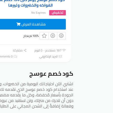
الفواكه والخضروات وغيرها
تخفيض
No Expires
مشاهدة العرض
100% تم بنجاح
187 مستخدم - 0 اليوم
مشاركة
البريد الإلكتروني
0 Comments
كود خصم عوسج
عند استخدام كود خصم عوسج الذي نقدمه لك 
الجودة بأسعار مُخفضة، وكل ما يقدمه مضمون 
دون أن تتحرك من منزلك، ولن تستفيد من عرو
وفعالة إضافةً إلى الشحن المجاني على الطلبات التي تبدأ من 