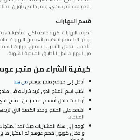
يقدم فيه تمر سكري، وتمر خلاص بأوزان مختلف
قسم البهارات
تضيف البهارات نكهة خاصة لكل المأكولات، وت
يوفر لك المتجر تشكيلة رائعة من البهارات عالي
الأحمر، الفلفل الأبيض، السماق، بهارات السمك، 
من البهارات لكل الأطباق الخليجية الشهية.
كيفية الشراء من متجر عو
أدخل إلى موقع متجر عوسج
من
هنا
.
اكتب اسم المنتج الذي تريد شراءه في صندو
أو ابحث داخل أقسام المتجر عن المنتج الذي
اضغط على المنتج، وحدد الكمية التي تريدها
المنتجات.
توجه إلى سلة المشتريات حيث تجد المنتجات
وإدخال كوبون خصم عوسج ثم الاختيار ما بين
التسوق.