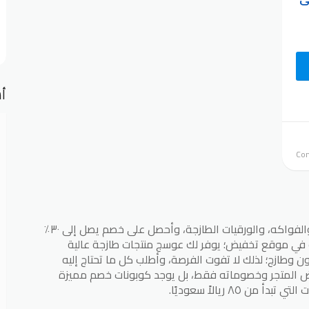
أش
اشتري الآن احتياجاتك اليومية من الخضروات، والفواكه، والورقيات الطازجة، وأحصل على خصم يصل إلى ٣٠٪
في موقع تخفيض؛ يوفر لك عوسج منتجات طازجة عالية
وطازج؛ لذلك لا تفوت الفرصة، وأطلب كل ما تحتاج إليه
ض المتجر وخصوماته فقط، بل يوجد كوبونات خصم مميزة
٨٥ ريالاً سعوديًا.