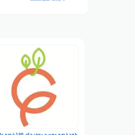
كود خصم عوسج يوفر حتى 30% خ