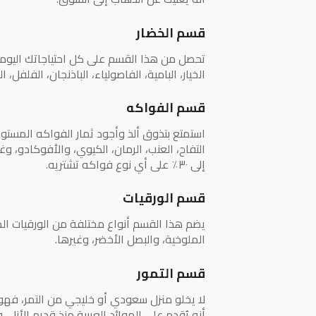
قسم الخضار
تحصل من هذا القسم على كل احتياجاتك اليومي
الخيار، البامية، الفاصولياء، الباذنجان، الفلفل، ا
قسم الفواكه
استمتع بتذوق ألذ وأجود ثمار الفواكه المستور
التفاح، العنب، الرمان، الكيوي، والأفوكادو
إلى ٣٠٪ على أي نوع فواكه تشتريه.
قسم الورقيات
يضم هذا القسم أنواع مختلفة من الورقيات الطا
الملوخية، والبصل الأخضر، وغيرها.
قسم التمور
لا يخلو منزل سعودي أو خليجي من التمر، فهو
أنه يُقدم على الموائد العربية منذ قديم الأز