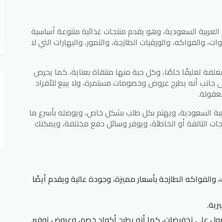
العربية السعودية، وهو يقدم منتجات غذائية متنوعة أساسية
ات، والفواكه، والورقيات الطازجة، والتمور، والبهارات التي لا
 مغلفة تغليفًا خاصًا، وكل حبة منها منتقاة بعناية، كما يحرص
 جانب أنه يطرح عروض وخصومات مستمرة، ولا يبيع للأفراد
معقولة.
عربية السعودية، ويهتم بكل طلب بشكل خاص، ويوصله بأسرع ما
جات التالفة أو الخاطئة، ويوفر وسائل دفع مختلفة، ويمكنك
، والفواكه الطازجة بأسعار مميزة، وجودة عالية ويقدم أيضًا
زية.
صول على تخفيضات، كما أنه يطرح أكواد خصم، وعروض توفير.