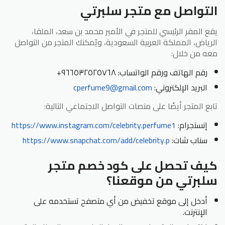
التواصل مع متجر سلبرتي
يقع المقر الرئيسي للمتجر في الأمير محمد بن سعد، الملقا،
الرياض، المملكة العربية السعودية، ويُمكنك المتجر من التواصل
معه من خلال:
رقم الهاتف ورقم الواتساب: ٩٦٦٥٣٢٥٢٥٧٦٨+
البريد الإلكتروني:
cperfume9@gmail.com
تابع المتجر أيضًا على منصات التواصل الاجتماعي التالية:
إنستجرام:
https://www.instagram.com/celebrity.perfume1
سناب شات:
https://www.snapchat.com/add/celebrity.p
كيف تحصل على كود خصم متجر
سلبرتي من موقعنا؟
أدخل إلى موقع تخفيض من أي متصفح تستخدمه على
الإنترنت.