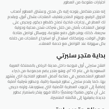
اختيارات متنوعة من العطور.
إنه متجر متكامل يتوجه إليه كل محبي وعشاق العطور أصحاب
الذوق الرفيع، ويهتم المتجر بتغليف المنتجات بشكل أنيق، ويقدم
لك العطر في زجاجات فاخرة تصلح كقطع ديكور، ويحرص على
توصيل المنتجات بأمان من خلال شركات شحن محلية ودولية
سريعة، كذلك يوفر طرق دفع متنوعة، ووسائل تواصل متاحة
طوال الوقت، وبإمكانك استبدال أو استرجاع المنتجات من خلاله
بكل سهولة عند التواصل مع خدمة العملاء.
بداية متجر سلبرتي
افتتح سلبرتي أول فروعه داخل مدينة الرياض بالمملكة العربية
السعودية في عام ٢٠١٥م، وهو متجر يضم مجموعة من خبراء
العطور المتخصصين في صناعة أفضل العطور الفاخرة التي يشتهر
بها، كما يقدم سلبرتي عطور فرنسية راقية، وعطور شرقية أصلية
إضافةً إلى الزيوت العطرية الأصلية التي يستوردها، ولإنه حريص
على أن يكون منفردًا ومتميزًا دائمًا فهو يبتكر باستمرار عطور
جديدة يضيفها إلى قائمته المتميزة.