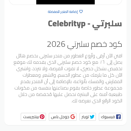
إضافة المتجر للمفضلة
سلبرتي - Celebrityp
كود خصم سلبرتي 2026
اقتنِ الآن أرقى وأروع العطور من متجر سلبرتي بخصم هائل
يصل إلى ٦٠٪ مع كود خصم سلبرتي الذي يقدمه لك موقع
تخفيض بشكل حصري، لا تفوت الفرصة، ولا تتردد، واشتري
الآن كل ما يلزمك من عطور الجسم، والشعر، ومعطرات
المفارش، والمسك بأنواعه، بالإضافة إلى أن المتجر يقدم
مجموعة عطور خاصة يقوم بصناعتها بنفسه من مكونات
طبيعية آمنة على البشرة تحصل عليها مُخفضة من خلال
الكود الرائع الذي نعرضه لك.
فيسبوك
تويتر
جوجل بلس
بينتيريست