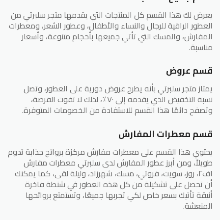
يعرض لك هذا القسم كل المنتجات التي يقدمها متجر سلبرتي من
العطور الراقية للرجال والنساء والأطفال، وعطور الشعر، ومعطرات
المفارش، والمسك التي تأتي جميعها بأحجام متنوعة، وأسعار
مناسبة.
قسم عروض
يمتاز متجر سلبرتي بأنه يطرح عروض دورية على العطور، وتصل
نسبة التخفيض الذي يقدمه إلى ٧٠٪، لذلك لا تفوت الفرصة،
وتصفح دائمًا هذا القسم للاستفادة من الخصومات المتوفرة.
قسم معطرات المفارش
يحتوي هذا القسم على معطرات مفارش مركزة بروائح جذابة تدوم
طويلاً، ومن أبرز عطور المفارش لدى سلبرتي معطرات مفارش
اف٢، روز، سويت، فروتي، مسك، شهرزاد، وليلة لقى، كما يمكنك
أن تحصل على تشكيلة من كل هذه العطور في شنطة فاخرة
أنيقة تأتيك بسعر خاص لكي تجربها جميعًا، وتستمتع بروائحها
المنعشة.