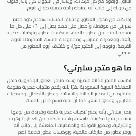
التألق، ويفوح مع كل حركاتك، وينتشر في الأجواء كي يأسر قلوب
من حولك إلى جانب أنه يمنحك رائحة جميلة طوال اليوم.
إذا كنت من محبي العطور، وعشاق المسك استخدم كود خصم
سلبرتي من موقعنا، وأحصل على خصم يصل إلى ٦٠٪ على كل ما
يقدمه المتجر من عطور عالمية، وبوكسات عطور، وتركيبات عطرية
رائعة، ومعطرات مفارش، ومجموعات المسك الفاخرة؛ لا تفوت
الفرصة، وتوجه إلى المتجر فورًا، واكتشف أروع العطور من
سلبرتي.
ما هو متجر سلبرتي؟
اكتسب المتجر مكانة متميزة وسط متاجر العطور الإلكترونية داخل
المملكة العربية السعودية نظرًا لأنه يقدم منتجات عطرية متنوعة
وفاخرة من العطور الرجالية والنسائية، وعطور للأطفال، ومعطرات
مفارش، وعطور للشعر، كما أن لديه قسم خاص للمسك.
يتميز سلبرتي بأنه يصنع تركيبات عطرية خاصة وفريدة من نوعها
يستخدم فيها مكونات طبيعية، ولديه تشكيلة من العطور الزهرية
والشرقية، وعطور الفواكه والحمضيات المنعشة إلى جانب أنه
يوفر عطور من ماركات عالمية، وبوكسات عطور فخمة تضم