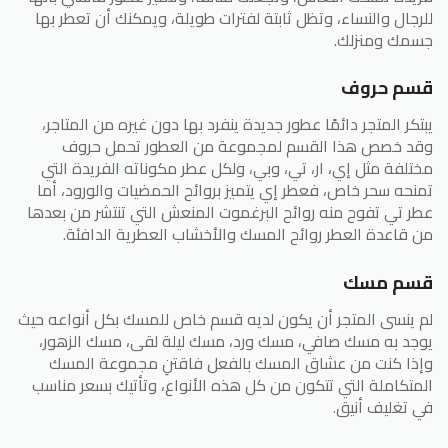
للرجال والنساء، وتظل ثابتة لفترات طويلة، ويمكنك أن تعطر بها
جسمك ومنزلك.
قسم حروف
يبتكر المتجر دائمًا عطور جديدة ينفرد بها دون غيره من المتاجر،
وقد خصص هذا القسم لمجموعة من العطور تحمل حروف
مختلفة مثل إي، ار، تي، وبي، ولكل عطر مكوناته الفريدة التي
تمنحه سحر خاص، فعطر إي يتميز بروائح الحمضيات والورود، أما
عطر تي تفوح منه روائح البرغموت المنعش التي تنتشر من بعدها
من قاعدة العطر روائح المسك والأخشاب العطرية الدافئة.
قسم مسك
لم ينسى المتجر أن يكون لديه قسم خاص للمسك بكل أنواعه حيث
يوجد به مسك صافي، مسك ورد، مسك ليلة لقى، مسك الزهور،
وإذا كنت من عشاق المسك بالفعل فاقتنِ مجموعة المسك
المتكاملة التي تتكون من كل هذه الأنواع، وتأتيك بسعر مناسب
في تغليف أنيق.