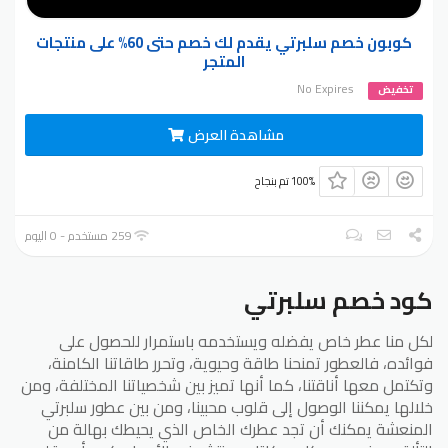
كوبون خصم سلبرتي يقدم لك خصم حتى 60% على منتجات
المتجر
No Expires
تخفيض
مشاهدة العرض
100% تم بنجاح
259 مستخدم - 0 اليوم
كود خصم سلبرتي
لكل منا عطر خاص يفضله ويستخدمه باستمرار للحصول على
فوائده، فالعطور تمنحنا طاقة وحيوية، وتحرر طاقاتنا الكامنة،
وتكتمل معها أناقتنا، كما أنها تميز بين شخصياتنا المختلفة، ومن
خلالها يمكننا الوصول إلى قلوب محبينا، ومن بين عطور سلبرتي
المنعشة يمكنك أن تجد عطرك الخاص الذي يحيطك بهالة من