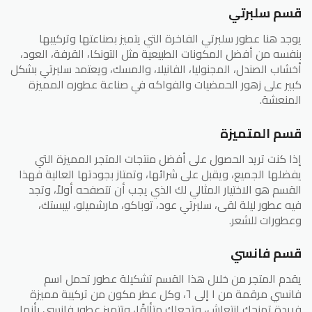
قسم سلبرتي
يوجد هنا عطور سلبرتي الفاخرة التي يتميز بصناعتها وتركيبها
بنفسه من أفضل المكونات الطبيعية مثل التونكا، القرفة، العود،
أخشاب الصندل، المجنوليا، الفانيلا، والمسك، ويعتمد سلبرتي بشكل
كبير على زهور الحمضيات والفواكه في صناعة عطوره المميزة
المنعشة.
قسم المتميزة
إذا كنت تريد الحصول على أفضل منتجات المتجر المميزة التي
يفضلها الجميع، ويقبل على شرائها، وتمتاز بجودتها العالية فهذا
القسم هو الاختيار المثالي لك الذي يجب أن تتصفحه أولاً، وتجد
فيه عطور ليلة لقى، سلبرتي عود، توباكو، مارشميلو، ليبستك،
وعطورات للشعر.
قسم فانسي
يقدم المتجر من خلال هذا القسم تشكيلة عطور تحمل اسم
فانسي مرقمة من ١ إلى ٦، وكل عطر مكون من تركيبة مميزة
فريدة تمنحك انتعاش، وتجعلك متألقًا، وتتميز عطور فانسي بأنها