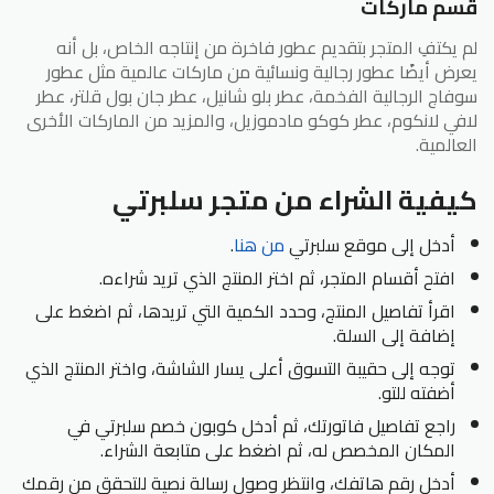
قسم ماركات
لم يكتفِ المتجر بتقديم عطور فاخرة من إنتاجه الخاص، بل أنه
يعرض أيضًا عطور رجالية ونسائية من ماركات عالمية مثل عطور
سوفاج الرجالية الفخمة، عطر بلو شانيل، عطر جان بول قلتر، عطر
لافي لانكوم، عطر كوكو مادموزيل، والمزيد من الماركات الأخرى
العالمية.
كيفية الشراء من متجر سلبرتي
أدخل إلى موقع سلبرتي
من
هنا
.
افتح أقسام المتجر، ثم اختر المنتج الذي تريد شراءه.
اقرأ تفاصيل المنتج، وحدد الكمية التي تريدها، ثم اضغط على
إضافة إلى السلة.
توجه إلى حقيبة التسوق أعلى يسار الشاشة، واختر المنتج الذي
أضفته للتو.
راجع تفاصيل فاتورتك، ثم أدخل كوبون خصم سلبرتي في
المكان المخصص له، ثم اضغط على متابعة الشراء.
أدخل رقم هاتفك، وانتظر وصول رسالة نصية للتحقق من رقمك