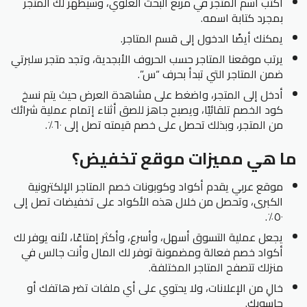
اكتب اسم المتجر في مربع البحث العلوي، وسيظهر لك المتجر
بمجرد كتابة اسمه.
يمكنك أيضًا الدخول إلى قسم المتاجر.
يرتب موقعنا المتاجر حسب الحروف الأبجدية، وتجد متجر سلبرتي
ضمن المتاجر التي تبدأ بحرف “س”.
أدخل إلى المتجر، واضغط على مشاهدة العرض حيث يتم نسخ
كود الخصم تلقائيًا، ويصبح جاهز للصق أثناء إتمام عملية شرائك
من المتجر، وبذلك تحصل على خصم قيمته تصل إلى ٦٠٪.
ما هي مميزات موقع تخفيض؟
موقع عربي يقدم أكواد وكوبونات خصم المتاجر الإلكترونية
الكبرى، وتحصل من خلال هذه الأكواد على تخفيضات تصل إلى
٥٠٪.
يجعل عملية التسوق أسهل، وأسرع، وأكثر إمتاعًا، لأنه يوفر لك
أكواد خصم فعالة ومضمونة توفر لك المال وأنت جالس في
منزلك تتصفح المتاجر المختلفة.
خالِ من الإعلانات، ولا يحتوي على أي ملفات تضر هاتفك أو
حاسوبك.