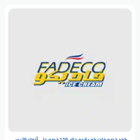
كود خصم فاديكو يقدم حتى 10% خصم على أنواع الآيس