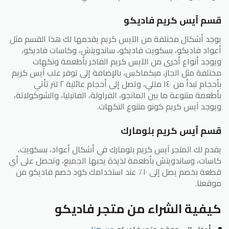
قسم آيس كريم فاديكو
يوجد أشكال مختلفة من الآيس كريم يقدمها لك هذا القسم مثل
أعواد فاديكو، بسكويت فاديكو، ساندويتش، وكاسات فاديكو،
ويوجد أنواع أخرى من الآيس كريم الفاخر بأطعمة ونكهات
مختلفة مثل الجاز، ميكماكس، بالإضافة إلى توفر علب آيس كريم
بأحجام تبدأ من ١٤٠ مللي، وتصل إلى أحجام عائلية ٢ لتر تأتي
بأطعمة متنوعة ما بين المانجو، الفراولة، الفانيليا، والشوكولاتة،
ويوجد آيس كريم كونو متنوع النكهات.
قسم آيس كريم بلومارك
يقدم لك المتجر آيس كريم بلومارك في أشكال أعواد، بسكويت،
كاسات، وساندويتش بأطعمة لذيذة يحبها الجميع، وتحصل على أي
قطعة بخصم يصل إلى ١٠٪ عند استخدامك كود خصم فاديكو من
موقعنا.
كيفية الشراء من متجر فاديكو