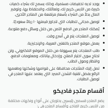
يوجد لديه تخفيضات مستمرة، وذلك يسمح لك بشراء كميات
كبيرة من الآيس كريم لك، ولعائلتك، والاحتفاظ بها، وتوفير
المال بدلاً من الشراء بأسعار مرتفعة من المتاجر الأخرى.
توصيل مجاني للطلبات التي تتجاوز قيمتها ١٠٠ ريالاً سعوديًا.
يُمكنك المتجر من الدفع الآمن من خلال وسائل دفع متنوعة.
توصيل المنتجات يتم في أسرع وقت.
يعمل موقع المتجر باللغتين العربية، والإنجليزية.
طلب المنتجات يتم بسهولة من خلال الموقع الالكتروني، ولن
تحتاج سوى اختيار المنتج، وإدخال بياناتك، ومعلومات الدفع،
وانتظار وصول الطلب.
تصل إليك المثلجات محافظة على قوامها وشكلها وطعمها
الرائع بفضل تقنية الشحن المبرد التي يعتمد عليها المتجر في
توصيل الطلبات.
أقسام متجر فاديكو
يضم المتجر قسمين رئيسيين يحتويان على أنواع ونكهات مختلفة
من الآيس كريم الفاخر، وأقسام المتجر هي: