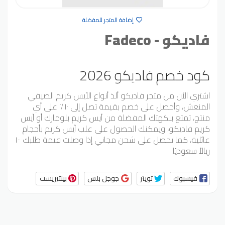
إضافة المتجر للمفضلة
فاديكو - Fadeco
كود خصم فاديكو 2026
اشتري الآن من متجر فاديكو ألذ أنواع الآيس كريم الصيفي
المنعش، وأحصل على خصم بقيمة تصل إلى ١٠٪ على أي
منتج، تمتع بنكهتك المفضلة من آيس كريم بلومارك أو آيس
كريم فاديكو، ويمكنك الحصول على علب آيس كريم بأحجام
عائلية، كما تحصل على شحن مجاني إذا وصلت قيمة طلبك ١٠٠
ريالاً سعوديًا.
فيسبوك
تويتر
جوجل بلس
بينتيريست