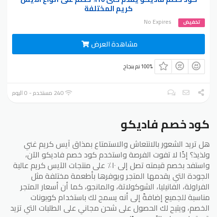
كريم المختلفة
No Expires
تخفيض
مشاهدة العرض
100% تم بنجاح
240 مستخدم - 0 اليوم
كود خصم فاديكو
هل تريد الشعور بالانتعاش والاستمتاع بمذاق آيس كريم غني
ولذيذ؟ إذًا لا تفوت الفرصة واستخدم كود خصم فاديكو الآن،
واستفد بخصم قيمته تصل إلى ١٠٪ على منتجات الآيس كريم عالية
الجودة التي يقدمها المتجر ويوفرها بأطعمة مختلفة مثل
الفراولة، الفانيليا، الشوكولاتة، والمانجو، كما أن أسعار المتجر
مناسبة للجميع إضافةً إلى أنه يسمح لك باستخدام كوبونات
الخصم، ويتيح لك الحصول على شحن مجاني على الطلبات التي تزيد