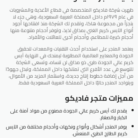
ظهرت شركة فاديكو المتخصصة في قطاع الأغذية والمشروبات
في عام ١٩٧٩م داخل المملكة العربية السعودية، وهي جزء لا
يتجزأ من مجموعة هاكا، وتقدم لك الشركة منذ افتتاحها أجود
أنواع الآيس كريم الغني بمذاق لذيذ، وتوفر أحجام متنوعة منها
أحجام كبيرة للمطاعم، وأحجام أخرى للعائلات والأفراد.
يعتمد المتجر على استخدام أحدث التقنيات والمعدات لتحقيق
الجودة والمعايير العالمية المطلوبة ليمنحك في النهاية آيس
كريم عالي الجودة طري ذو مذاق لن تنساه، وتسعى الشركة
للتوسع في عدد الأفرع التي تمتلكها داخل المملكة، وتبذل جهودًا
من أجل إضافة خطوط إنتاج جديدة، واستثمار المزيد من الأموال،
ويتواجد المتجر حاليًا داخل المملكة العربية السعودية فقط.
مميزات متجر فاديكو
يقدم لك آيس كريم عالي الجودة مصنوع من مواد آمنة على
الكبار والصغار.
يوفر المتجر أشكال وأنواع ونكهات وأحجام مختلفة من الآيس
كريم الطازج الطري المنعش.