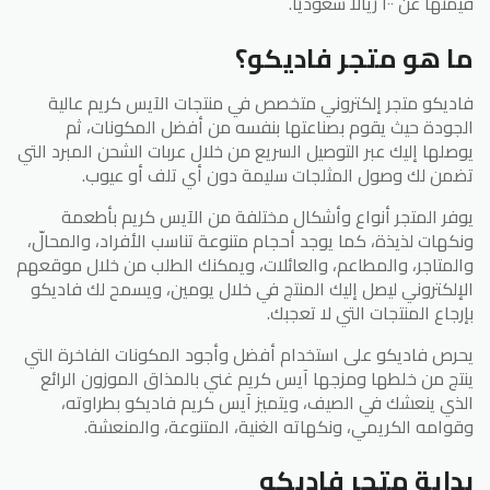
قيمتها عن ١٠٠ ريالاً سعوديًا.
ما هو متجر فاديكو؟
فاديكو متجر إلكتروني متخصص في منتجات الآيس كريم عالية
الجودة حيث يقوم بصناعتها بنفسه من أفضل المكونات، ثم
يوصلها إليك عبر التوصيل السريع من خلال عربات الشحن المبرد التي
تضمن لك وصول المثلجات سليمة دون أي تلف أو عيوب.
يوفر المتجر أنواع وأشكال مختلفة من الآيس كريم بأطعمة
ونكهات لذيذة، كما يوجد أحجام متنوعة تناسب الأفراد، والمحالّ،
والمتاجر، والمطاعم، والعائلات، ويمكنك الطلب من خلال موقعهم
الإلكتروني ليصل إليك المنتج في خلال يومين، ويسمح لك فاديكو
بإرجاع المنتجات التي لا تعجبك.
يحرص فاديكو على استخدام أفضل وأجود المكونات الفاخرة التي
ينتج من خلطها ومزجها آيس كريم غني بالمذاق الموزون الرائع
الذي ينعشك في الصيف، ويتميز آيس كريم فاديكو بطراوته،
وقوامه الكريمي، ونكهاته الغنية، المتنوعة، والمنعشة.
بداية متجر فاديكو