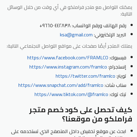
يمكنك التواصل مع متجر فراملكو في أي وقت من خلال الوسائل
التالية:
رقم الهاتف ورقم الواتساب: ٩٦٦٥٠٠٤٤٢٨٣٨+
البريد الإلكتروني:
ksa@gmail.com
يمتلك المتجر أيضًا صفحات على مواقع التواصل الاجتماعي التالية:
فيسبوك:
https://www.facebook.com/FRAMLCO
إنستجرام:
https://www.instagram.com/framlco
تويتر:
https://twitter.com/framlco
سناب شات:
https://www.snapchat.com/add/framlco
تيك توك:
https://www.tiktok.com/@framlco
كيف تحصل على كود خصم متجر
فراملكو من موقعنا؟
ابحث عن موقع تخفيض داخل المتصفح الذي تستخدمه على