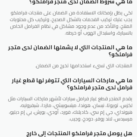
ما هي شروط الضمان لدى متجر فراملكو؟
لكي يظل بإمكانك الاستفادة من الضمان على منتجات فراملكو
يجب عليك تركيب الفحمات بالشكل الصحيح، وتركيب كل محتويات
المنتج، والتأكد من عدم وجود مشاكل في نظام الفرامل الخاص
بالسيارة، واستبدال الهوب أو خرطه.
ما هي المنتجات التي لا يشملها الضمان لدى متجر
فراملكو؟
المنتجات التي تسيء استخدامها تخرج من الضمان.
ما هي ماركات السيارات التي تتوفر لها قطع غيار
فرامل لدى متجر فراملكو؟
يقدم المتجر قطع غيار فرامل سيارات لأشهر ماركات السيارات مثل
لكزس، تويوتا، نيسان، هوندا، ميتسوبيشي، مازدا، شيفروليه،
هيونداي، جي إم سي، كاديلاك، فورد، أودي، بورش، بي إم دبليو،
مرسيدس، لاند روفر، دودج، وجيب.
هل يوصل متجر فراملكو المنتجات إلى خارج