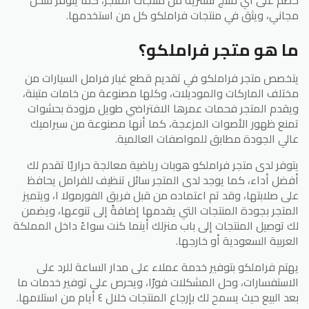
خصم على أي منتج تشتريه من منتجات المتجر، كما يتوفر شحن
مجاني، ويثق في منتجات فراملكو كل من استخدمها.
ما هو متجر فراملكو؟
يتخصص متجر فراملكو في تقديم قطع غيار فرامل السيارات من
مختلف الماركات والموديلات، وكلها مصنوعة من خامات متينة،
ويقدم المتجر فحمات عمرها الافتراضي طويل مزودة بحشوات
تمنع ظهور الأصوات المزعجة، كما أنها مصنوعة من سيراميك
عالي الجودة مطابق للمواصفات العالمية.
يتوفر لدى متجر فراملكو هوبات رياضية معالجة حراريًا تقدم لك
أفضل أداء، كما يوجد لدى المتجر سائل تنظيف للفرامل يحافظ
على صلابتها، وقد تم اعتماده من قبل فريق الفورمولا ١، ويتميز
المتجر بجودة المنتجات التي يقدمها إضافةً إلى تنوعها، ويضمن
لك توصيل المنتجات إلى باب منزلك أينما كنت سواءً داخل المملكة
العربية السعودية أو خارجها.
يهتم فراملكو بتوفير خدمة عملاء على مدار الساعة للرد على
الاستفسارات، وحل المشكلات فورًا، ويحرص على توفير خدمات ما
بعد البيع حيث يسمح لك بإرجاع المنتجات خلال ٤ أيام من استلامها.