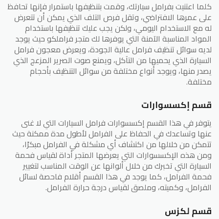
كلما اعتنيت بفرامل سيارتك، وقمت بتنظيفها باستمرار فإنها تحافظ
على عمرها الافتراضي، وتقل فرص التلف الذي يمكن أن تتعرض
له مع الاستخدام اليومي، ولكن يجب عليك تنظيفها باستخدام
المواد المناسبة الآمنة التي يوفرها لك متجر فراملكو حيث يوجد
لديه سوائل تنظيف فرامل عالية الجودة، ويعرض معجون فرامل
السيارة الذي يحميها من التآكل، ويمنع صوت الصرير المزعج الذي
يصدر منها، ويوجد أنواع مختلفة من سوائل التنظيف بأحجام
مختلفة.
قسم إكسسوارات
يتوفر في هذا القسم إكسسوارات فرامل السيارات التي لا غنى
عنها وتساعدك في الحفاظ على الفرامل لأطول مدة ممكنة حيث
تتمكن من خلالها من اكتشاف أي مشكلة في الفرامل مبكرًا،
ومن هذه الإكسسوارات التي يعرضها المتجر أداة لقياس فحمة
السيارة التي تخبرك من خلال ألوانها عن الوقت المناسب لتغيير
فحمة الفرامل، كما يوجد في هذا القسم أقلام فاحصة لسائل
الفرامل، وكميته، وملصق لقياس درجة حرارة الفرامل.
قسم لكزس