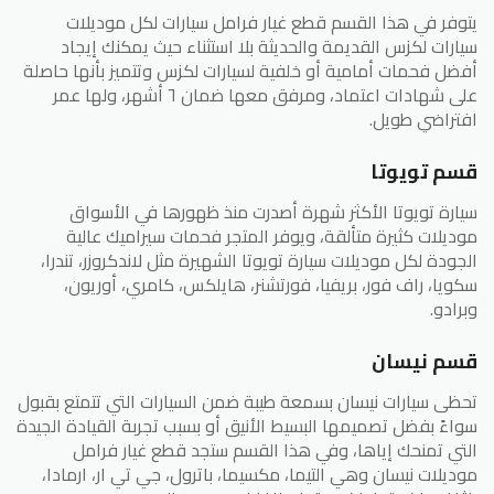
يتوفر في هذا القسم قطع غيار فرامل سيارات لكل موديلات
سيارات لكزس القديمة والحديثة بلا استثناء حيث يمكنك إيجاد
أفضل فحمات أمامية أو خلفية لسيارات لكزس وتتميز بأنها حاصلة
على شهادات اعتماد، ومرفق معها ضمان ٦ أشهر، ولها عمر
افتراضي طويل.
قسم تويوتا
سيارة تويوتا الأكثر شهرة أصدرت منذ ظهورها في الأسواق
موديلات كثيرة متألقة، ويوفر المتجر فحمات سيراميك عالية
الجودة لكل موديلات سيارة تويوتا الشهيرة مثل لاندكروزر، تندرا،
سكويا، راف فور، بريفيا، فورتشنر، هايلكس، كامري، أوريون،
وبرادو.
قسم نيسان
تحظى سيارات نيسان بسمعة طيبة ضمن السيارات التي تتمتع بقبول
سواءً بفضل تصميمها البسيط الأنيق أو بسبب تجربة القيادة الجيدة
التي تمنحك إياها، وفي هذا القسم ستجد قطع غيار فرامل
موديلات نيسان وهي التيما، مكسيما، باترول، جي تي ار، ارمادا،