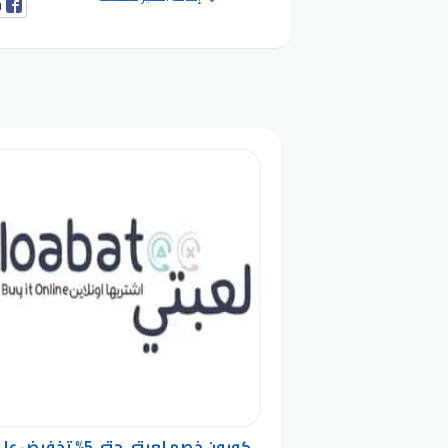
ف
كوبون خصم لعبتي حتى 5% تخفيض 