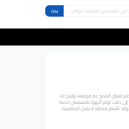
بحث
م لعبتي المميز عبر موقعنا، ويُتيح لك
ا إلى جانب توفر أجهزة بلايستيشن حديثة
أولاد بأسعار ممتازة لا تقبل المنافسة،