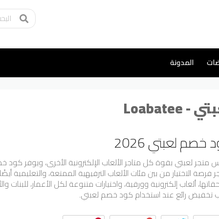
ضات
المدونة
 - Loabatee
 خصم لعبتي 2026
س متجر لعبتي بقوة كل متاجر الألعاب الإلكترونية الأخرى، ويوفر كود خص
ر فرصة الاختيار من بين مئات الألعاب الترفيهية الممتعة، والتعليمية أيضً
اتها، ألعاب إلكترونية وورقية، واختيارات متنوعة لكل الأعمار، للبنات وال
ب تخفيض رائع عند استخدام كود خصم لعبتي.