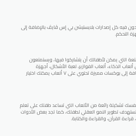
دون فيه كل إصدارات بلايستيشن بي إس ڤايڤ بالإضافة إلى
ة التحكم.
ة التي يمكن لأطفالك أن يتشاركوا فيها، ويستمتعون
ألعاب الذكاء، ألعاب الفوازير، لعبة الأشكال، أجهزة
البلايستيشن، الشطرنج، لعبة رمي السهم، بالإضافة إلى بوكسات مميزة تحتوي على ٧ ألعاب يمكنك اختيار
فسك تشكيلة رائعة من الألعاب التي تساعد طفلك على تعلم
ب تستهدف تطوير النمو العقلي لطفلك، كما تجد بعض الأدوات
راءة القرآن، والقراءة والكتابة.