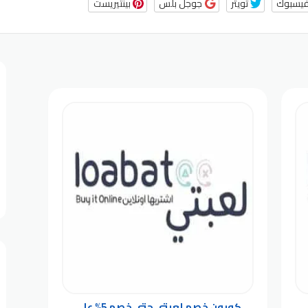
يسبوك
تويتر
جوجل بلس
بينتيريست
على
كوبون خصم لعبتي حتى خصم 5% على