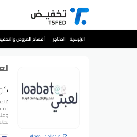
تخطي
الرئيسية
المتاجر
أقسام العروض والتخفي
إلى
المحتوى
لعبتي
كود
يُناف
المتج
وملحق
بجان
إضافة المتجر للمفضلة