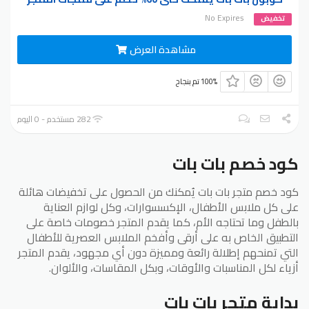
No Expires
تخفيض
مشاهدة العرض
100% تم بنجاح
282 مستخدم - 0 اليوم
كود خصم بات بات
كود خصم متجر بات بات يُمكنك من الحصول على تخفيضات هائلة
على كل ملابس الأطفال، الإكسسوارات، وكل لوازم العناية
بالطفل وما تحتاجه الأم، كما يقدم المتجر خصومات خاصة على
التطبيق الخاص به على أرقى وأفخم الملابس العصرية للأطفال
التي تمنحهم إطلالة رائعة ومميزة دون أي مجهود، يقدم المتجر
أزياء لكل المناسبات والأوقات، وبكل المقاسات، والألوان.
بداية متجر بات بات