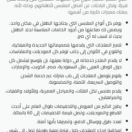
قريبًا، ولكل الباحثات عن أفضل الملابس لأطفالهم، وذلك لأنه
يمتلك مميزات كثيرة من أهمها:
يوفر كل أنواع الملابس التي يحتاجها الطفل في مكان واحد،
ويضمن لك صناعتها من أجود الخامات المناسبة لجلد الطفل
بحيث لا تسبب له أي ضرر.
تتميز المنتجات التي يقدمها بتصميماتها الجديدة والمبتكرة،
والتنوع في الألوان إلى جانب توفر كل الموديلات والمقاسات.
لا يقدم المتجر خدماته في دولة بعينها، بل يتوسع ليشمل كل
دول الوطن العربي مثل السعودية، مصر، الكويت، والإمارات.
يقوم بتوصيل المنتجات إلى باب منزلك عبر خدمة الشحن
والتوصيل السريعة، الآمنة، والمضمونة.
يقدم ملابس لكل الفئات، والمراحل العمرية، وللأولاد والفتيات،
والمراهقين.
يطرح الكثير من العروض والتخفيضات طوال العام على أحدث
القطع والموديلات، وتصل قيمة التخفيضات إلى 60 بالمائة.
تعدد طرق ووسائل الدفع، وتميزها بأنها آمنة.
إمكانية إرجاع المنتجات خلال فترة زمنية طويلة تصل إلى شهر .