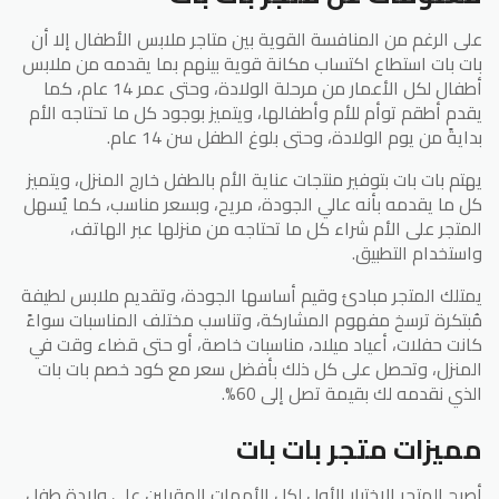
على الرغم من المنافسة القوية بين متاجر ملابس الأطفال إلا أن
بات بات استطاع اكتساب مكانة قوية بينهم بما يقدمه من ملابس
أطفال لكل الأعمار من مرحلة الولادة، وحتى عمر 14 عام، كما
يقدم أطقم توأم للأم وأطفالها، ويتميز بوجود كل ما تحتاجه الأم
بدايةً من يوم الولادة، وحتى بلوغ الطفل سن 14 عام.
يهتم بات بات بتوفير منتجات عناية الأم بالطفل خارج المنزل، ويتميز
كل ما يقدمه بأنه عالي الجودة، مريح، وبسعر مناسب، كما يُسهل
المتجر على الأم شراء كل ما تحتاجه من منزلها عبر الهاتف،
واستخدام التطبيق.
يمتلك المتجر مبادئ وقيم أساسها الجودة، وتقديم ملابس لطيفة
مُبتكرة ترسخ مفهوم المشاركة، وتناسب مختلف المناسبات سواءً
كانت حفلات، أعياد ميلاد، مناسبات خاصة، أو حتى قضاء وقت في
المنزل، وتحصل على كل ذلك بأفضل سعر مع كود خصم بات بات
الذي نقدمه لك بقيمة تصل إلى 60%.
مميزات متجر بات بات
أصبح المتجر الاختيار الأول لكل الأمهات المقبلين على ولادة طفل