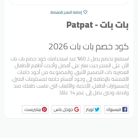
إضافة المتجر للمفضلة
بات بات - Patpat
كود خصم بات بات 2026
استمتع بخصم يصل لـ 60% عند استخدامك كود خصم بات بات
الآن على المتجر حيث تعثر على أفضل وأحدث أطقم الأطفال
العصرية ذات التصميم الأنيق، والمصنوعة من أجود خامات
الأقمشة بالإضافة إلى وجود أقسام خاصة لمستلزمات المنزل،
إكسسوارات الطفل، الأحذية، والألعاب التي تناسب طفلك منذ
ولادته، وحتى يصل إلى عمر 14 عامًا.
فيسبوك
تويتر
جوجل بلس
بينتيريست