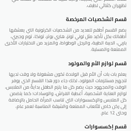
تظهران كثنائي لطيف.
قسم الشخصيات المرخصة
يضم القسم أطقم للعديد من الشخصيات الكرتونية التي يعشقها
أطفالك بكل تأكيد مثل لوني تونز، هاري بوتر، تونكا، توم وجيري،
باربي، الدببة الطيبة، والرجل الوطواط، والمزيد من الاختيارات الأخرى
الممتعة والمسلية.
قسم لوازم الأم والمولود
يعلم بات بات أن الأم قبل الولادة تكون مشغولة ولا وقت لديها
لتجهيز مستلزمات المولود، لذلك جاء دور هذا القسم الذي يوفر
الوقت والمجهود حيث يضم كل ما يلزم الطفل بدايةً من الملابس،
لوازم العناية الشخصية، أغطية الفراش، والوسادات؛ كما يتضمن
كل الملابس والإكسسوارات التي تناسب المرأة الحامل بالإضافة
إلى ركن خاص للألعاب الممتعة والشيقة المناسبة لعمر عام،
وحتى 12 عام.
قسم إكسسوارات