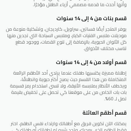
وأنها أحدث ما قدمه مصممي أزياء الطفل مؤخرًا.
قسم بنات من 4 إلى 14 سنوات
يوفر المتجر أيضًا فساتين، سراويل، كارديجان، وتشكلية منوعة من
موديلات ملابس الفتيات الكبار، وملابس السباحة التي تجدين منها
كل الألوان الحيوية، بالإضافة إلى تنوع القصات، ووجود قطع
تناسب مختلف الأذواق.
قسم أولاد من 4 إلى 14 سنوات
إطلالة مميزة يكتسبها طفلك عندما يرتدي أحد الأطقم الرائعة
المتكاملة من هذا القسم حيث يصبح أكثر حيوية وانطلاقًا،
ويخطف الأنظار بملابسه الأنيقة، ولا تنسي استخدام رمز قسيمة
بات بات الخاص من على موقعنا كي تحصل على تخفيض بقيمة
تصل لـ 60%.
قسم أطقم العائلة
يمكنك الآن تكوين فريق مع أطفالك وارتداء نفس الطقم، اختر
فقط الطقم الذي يعجبك، وتجد شبيه له لطفلتك أو طفلك كي