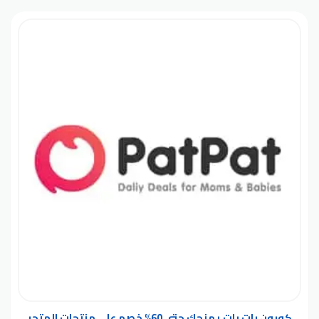
كوبون بات بات يمنحك حتى 60% خصم على منتجات المتجر