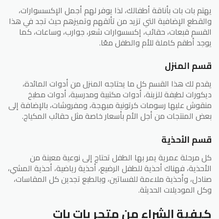
يهتم بات بات بأناقة أطفالك، لذا يوفر لهم أجمل الإكسسوارات،
والقطع الإضافية التي تزيد من تألقهم وتميزهم حيث تجد في هذا
القسم قبعات، حقائب، إكسسوارات شعر، جوارب، وساعات، كما
يوجد أطقم كاملة للأم والطفل معًا.
قسم المنزل
يقدم لك هذا القسم كل ما يحتاجه المنزل من أدوات المائدة،
ديكورات لطيفة للزينة، أدوات مكتبية ومدرسية، أدوات مطبخ
منقوش عليها رسومات كرتونية مبهجة، ومفروشات، بالإضافة إلى
بعض المنتجات من أجل الأم بأسعار خاصة مثل حقائب المكياج.
قسم الأحذية
كل مرحلة عمرية يمر بها الطفل تحتاج إلى نوعية معينة من
الأحذية، فهناك أحذية للطفل الرضيع، أحذية رياضية، أحذية المشي،
صنادل، وأحذية ملاءمة للفساتين، وبالطبع تجدين كل المقاسات،
وكل الموديلات الحديثة.
كيفية الشراء من متجر بات بات