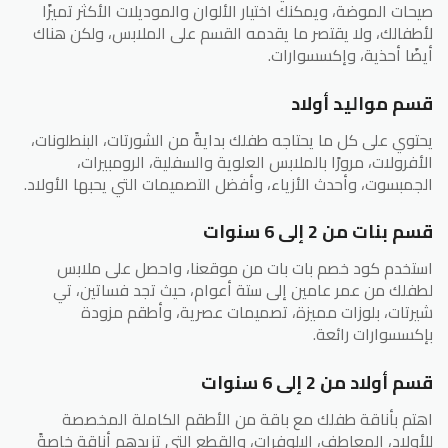
صيحات الموضة، ويمكنك اختيار الألوان والموديلات الأكثر تميزًا
لأطفالك، ولا يقتصر ما يقدمه القسم على الملابس، ولكن هناك
أيضًا أحذية، وإكسسوارات.
قسم مواليد أولاد
يحتوي على كل ما يحتاجه طفلك بدايةً من الشورتات، البنطلونات،
الأفرولات، مرورًا بالملابس العلوية والسفلية، الرومبيرات،
الجمبسوت، وأحدث الأزياء، وأفضل التصميمات التي يحبها الأولاد.
قسم بنات من 2 إلى 6 سنوات
استخدم كود خصم بات بات من موقعنا، واحصل على ملابس
لطفلك من عمر عامين إلى ستة أعوام، حيث تجد فساتين، تي
شيرتات، بلوزات مميزة، تصميمات عصرية، وأطقم مزودة
بإكسسوارات رائعة.
قسم أولاد من 2 إلى 6 سنوات
اهتم بأناقة طفلك مع باقة من الأطقم الكاملة المخصصة
للأولاد، المعاطف، البلوفرات، والقطع التي تزيدهم أناقة خاصةً