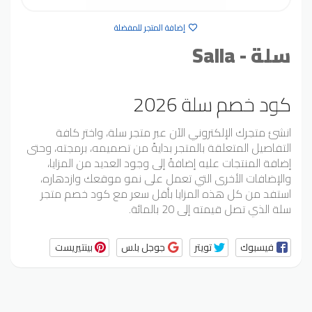
إضافة المتجر للمفضلة
سلة - Salla
كود خصم سلة 2026
انشئ متجرك الإلكتروني الآن عبر متجر سلة، واختر كافة
التفاصيل المتعلقة بالمتجر بدايةً من تصميمه، برمجته، وحتى
إضافة المنتجات عليه إضافةً إلى وجود العديد من المزايا،
والإضافات الأخرى التي تعمل على نمو موقعك وازدهاره،
استفد من كل هذه المزايا بأقل سعر مع كود خصم متجر
سلة الذي تصل قيمته إلى 20 بالمائة.
فيسبوك
تويتر
جوجل بلس
بينتيريست