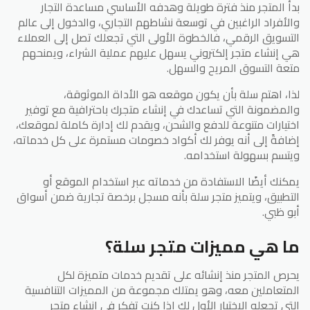
بدأ المتجر منذ فترة طويلة وهدفه الأساسي مساعدة التجار
والأفراد الراغبين في توسعة نشاطهم التجاري، والدخول إلى عالم
التسويق الرقمي، فالخطوة الأولى التي تجعلك تصل إلى العملاء
هي إنشاء متجر إلكتروني يسهل عليهم عملية الشراء، ويمنحهم
متعة التسوق المريح والسهل.
لذا، اهتم سلة بأن يكون موقعه هو الأداة الموثوقة،
والمضمونة التي تساعدك في إنشاء متجرك باحترافية مع توفير
اختيارات متنوعة للدفع والشحن، ويقدم لك إدارة كاملة لموقعك،
إضافةً إلى أنه يوفر لك أكواد خصومات مستمرة على كل خدماته،
ويتسم بسهولة استخدامه.
يمكنك أيضًا الاستفادة من خدماته عبر استخدام الموقع أو
التطبيق، ويتميز متجر سلة بأنه مسجل برخصة تجارية ضمن أسواق
أبو ظبي.
ما هي مميزات متجر سلة؟
يحرص المتجر منذ إنشائه على تقديم خدمات متميزة لكل
المتعاملين معه، وهو يمتلك مجموعة من المميزات التنافسية
التي تجعله الاختيار الأول لك إذا كنت تفكر في إنشاء متجر