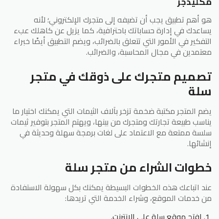
مكليدجر
هو أهم تطبيق يجب أن تضيفه إلى متجرك الإلكتروني؛ لأنه
يساعدك في إدارة حساباتك باحترافية، كما يزيل عن كاهلك عبء
التفكير في الأمور التي تتعلق بالضرائب، ويضم التطبيق أيضًا خبراء
معتمدين في مجال المحاسبة، والضرائب.
تصميم متجرك على ذوقك في متجر
سلة
يضم المتجر مكتبة ضخمة تزخر بآلاف الثيمات التي يمكنك اختيار ما
يناسب طبيعة تجارتك ومتجرك من بينها، ويهتم المتجر بتوفير ثيمات
سلسة ممتعة مع الاعتماد على لغات برمجة سهلة وحديثة في
إنشائها.
خطوات الشراء من متجر سلة
عند اتباعك هذه الخطوات البسيطة يمكنك بكل سهولة الاستفادة
من خدمات الموقع، وشراء الخدمة التي تريدها:
افتح موقع سلة على الإنترنت.