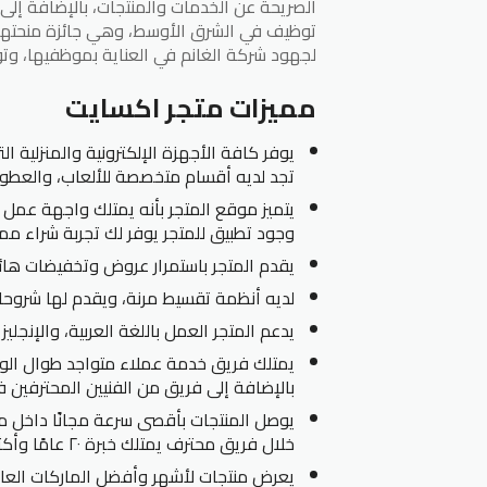
الصريحة عن الخدمات والمنتجات، بالإضافة إلى
توظيف في الشرق الأوسط، وهي جائزة منحتها إ
لجهود شركة الغانم في العناية بموظفيها، وت
مميزات متجر اكسايت
يوفر كافة الأجهزة الإلكترونية والمنزلية 
تجد لديه أقسام متخصصة للألعاب، والعطور،
يتميز موقع المتجر بأنه يمتلك واجهة عمل أ
وجود تطبيق للمتجر يوفر لك تجربة شراء مم
يقدم المتجر باستمرار عروض وتخفيضات هائل
لديه أنظمة تقسيط مرنة، ويقدم لها شروح
يدعم المتجر العمل باللغة العربية، والإنجليزي
يمتلك فريق خدمة عملاء متواجد طوال الو
بالإضافة إلى فريق من الفنيين المحترفين ف
يوصل المنتجات بأقصى سرعة مجانًا داخل مد
خلال فريق محترف يمتلك خبرة ٢٠ عامًا وأكثر.
يعرض منتجات لأشهر وأفضل الماركات العالم