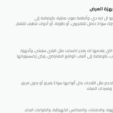
جهزة العرض
و ال ايه دي، وأنظمة صوت منزلية، بالإضافة إلى
لك سواءً حامل للتلفزيون، أو طاولة، أو أدوات تنظيف للتلفاز،
التي يقدمها لك متجر اكسايت مثل البلاي ستيشن، وأجهزة
 بالإضافة إلى ألعاب الواقع الافتراضي، وكل إكسسوراتها
جم مثل الثلاجات بكل أنواعها سواءً بفريزر أو بدون فريزر،
 ومبردات المياه.
 والدفايات، والمكانس الكهربائية، والكوايات البخار،