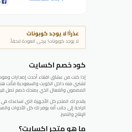
ف
عذراً! لا يوجد كوبونات
لا يوجد كوبونات! يرجى العودة لاحقاً.
كود خصم اكسايت
إذا كنت من عشاق اقتناء أحدث إصدارات ومودي
تشتري منه داخل الكويت والسعودية فأنت هنا
المضمون والفعال الذي يمنحك خصم تصل قيمته لـ ٢٠٪ على أي منتج تشتريه م
يقدم لك المتجر كل الأجهزة التي تساعدك في
الراحة إلى جانب أنه يوفر لك كل الأدوات والمس
الإنتاج والتميز.
ما هو متجر اكسايت؟