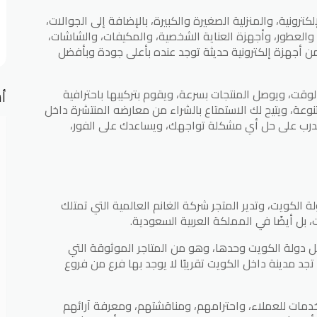
رونية، والمنزلية الصغيرة والكبيرة، بالإضافة إلى الجوالات،
 والعطور، وأجهزة العناية الشخصية، والمكيفات، والشاشات،
من أجهزة إلكترونية حديثة توجد عنده بأعلى جودة وبأفضل
ت، ويوصل المنتجات بسرعة، ويقوم بتركيبها باحترافية
أش
نوعة، ويتيح لك الاستمتاع بالشراء من معارضه المنتشرة داخل
ُدرب على حل أي مشكلة تواجهك، ويساعدك على الفور،
ة الكويت، وتدير المتجر شركة الغانم العالمية التي تمتلك
ل أيضًا في المملكة العربية السعودية.
وع ومعارض اكسايت ٤٠ فرعًا داخل دولة الكويت وحدها، وهو من المتاجر الموثوقة التي
تجد مدينة داخل الكويت تقريبًا لا يوجد بها فرع من فروع
مات للعملاء، واحترامهم، ومناقشتهم، ومعرفة آرائهم