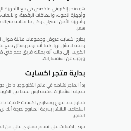
هو متجر إلكتروني متخصص في بيع الأجهزة الإلكت
وأجهزة الصوت، والبطاقات الرقمية، والألعاب،
وأجهزة الأمن المنزلي، وكل ما يحتاجه منزلك 
سعر.
يطرح اكسايت عروض وخصومات هائلة طوال الوق
ودقة لا مثيل لها، كما أنه يوفر وسائل دفع مت
الكويت، إلى جانب أنه يمتلك فريق دعم فني م
ويجيب عن استفساراتك.
بداية متجر اكسايت
بدأ المتجر نشاطه في عالم التكنولوجيا داخل دول
حصيلة استثمارات ضخمة ليس فقط في الكويت، ب
يتجاوز عدد فر
استطاعت الانتشار بسرعة الصاروخ لدرجة أنك لن 
المتجر.
حرص اكسايت على تقديم مستوى عالي من الخد